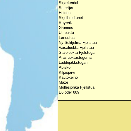
Skjækerdal
Setertjøn
Holden
Skjelbredtunet
Røyrvik
Grannes
Umbukta
Lønsstua
Ny Sulitjelma Fjellstua
Vaisaluokta Fjellstua
Staloluokta Fjelstuga
Arasluoktastugorna
Laddejakkstugan
Abisko
Kilpisjärvi
Kautokeino
Maze
Mollesjohka Fjellstua
E6 oder 889