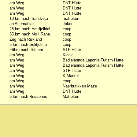
am Weg
DNT Hütte
am Weg
DNT Hütte
am Weg
DNT Hütte
10 km nach Sandvika
matreken
an Alternative
Joker
28 km nach Hattfjelldal
coop
35 km nach Mo I Rana
coop
Zug nach Røkland
coop
5 km nach Sulitjelma
coop
Fähre nach Ritsem
STF Hütte
am Weg
Kiosk
am Weg
Badjelánnda Laponia Turism Hütte
am Weg
Badjelánnda Laponia Turism Hütte
am Weg
STF Hütte
am Weg
K Market
am Weg
coop
am Weg
Naerbutikken Maze
am Weg
DNT Hütte
5 km nach Russenes
Matreken