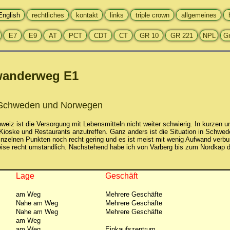
wanderweg E1
n Schweden und Norwegen
eiz ist die Versorgung mit Lebensmitteln nicht weiter schwierig. In kurzen
Kioske und Restaurants anzutreffen. Ganz anders ist die Situation in Schwe
inzelnen Punkten noch recht gering und es ist meist mit wenig Aufwand verb
ise recht umständlich. Nachstehend habe ich von Varberg bis zum Nordkap di
Lage
Geschäft
am Weg
Mehrere Geschäfte
Nahe am Weg
Mehrere Geschäfte
Nahe am Weg
Mehrere Geschäfte
am Weg
am Weg
Einkaufszentrum