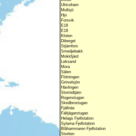
Ulriceham
Mullsjö
Hjo
Forsvik
E18
E18
Kloten
Diberget
Stjärnfors
Smedjebakk
Mokkfjärd
Leksand
Mora
Sälen
Flötningen
Grövelsjön
Hävlingen
Storrödtjärn
Rogenstugan
Skedbrostugan
Fjällnäs
Fältjägarstugan
Helags Fjellstation
Sylarna Fjellstation
Blåhammaren Fjellstation
Storlien