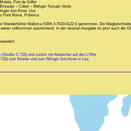
Muleta, Port de Sóller
 Biniaraix – Cúber – Refugio Tossals Verds
efugio Son Amer, Lluc
io Pont Romà, Pollenca
her Wanderführer Mallorca ISBN 3-7633-4122-6 genommen. Die Wegbeschreib
aren vollkommen ausreichend. In der neusten Ausgabe ist jetzt auch der
ewandert:
(Straße C-710) und zurück mit Abstecher auf den L'Ofre
710) zum Kloster und zum Refugio Son Amer in Lluc