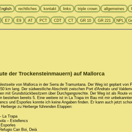
oute der Trockensteinmauern) auf Mallorca
Westseite von Mallorca in der Serra de Tramuntana. Der Weg ist geplant von 
150 km lang. Der südwestliche Abschnitt zwischen Port d'Andratx und Valdem
nen mit Grundstückbesitzern über Durchgangsrechte. Der Weg ist als Route vo
 bestehen bereits 5. Eine weitere ist in La Trapa im Bau mit mir unbekanntem
encs und Esporles konnte ich keine Angaben finden. Er kann auch jetzt sch
n Herberge zu Herberge führenden Etappen:
– La Trapa
ola – Estellencs
 Esporles
Refugio Can Boi, Deià